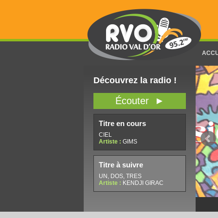
ACCU
Découvrez la radio !
Écouter ►
Titre en cours
CIEL
Artiste :
GIMS
Titre à suivre
UN, DOS, TRES
Artiste :
KENDJI GIRAC
Méli