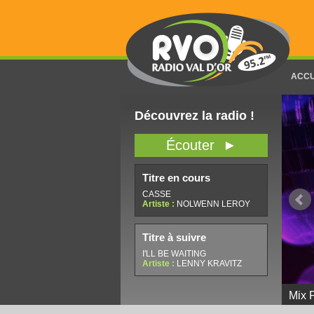
ACCU
Découvrez la radio !
Écouter ►
Titre en cours
CASSE
Artiste :
NOLWENN LEROY
Titre à suivre
I'LL BE WAITING
Artiste :
LENNY KRAVITZ
Patc