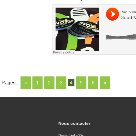
Pages :
«
1
2
3
4
5
6
»
Nous contacter
Radio Val d'Or