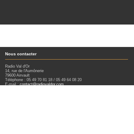
Nous contacter
Radio Val d'Or
14, rue de l'Aumônerie
79600 Airvault
Téléphone : 05 49 70 81 18 / 05 49 64 08 20
E-mail :
contact@radiovaldor.com
Retrouvez-nous !
Visitez notre SoundCloud pour écouter tous les Podcasts !
Liens
Mentions légales