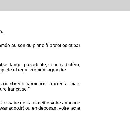
n.
hmée au son du piano à bretelles et par
lse, tango, pasodoble, country, boléro,
mplète et régulièrement agrandie.
rès nombreux parmi nos "anciens", mais
ture française ?
 nécessaire de transmettre votre annonce
s@wanadoo.fr) ou en déposant votre texte