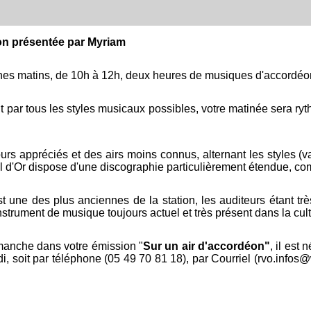
on présentée par Myriam
hes matins, de 10h à 12h, deux heures de musiques d'accordéo
t par tous les styles musicaux possibles, votre matinée sera ryt
urs appréciés et des airs moins connus, alternant les styles (va
al d'Or dispose d'une discographie particulièrement étendue, co
st une des plus anciennes de la station, les auditeurs étant t
instrument de musique toujours actuel et très présent dans la cul
imanche dans votre émission "
Sur un air d'accordéon"
, il est
idi, soit par téléphone (05 49 70 81 18), par Courriel (rvo.info