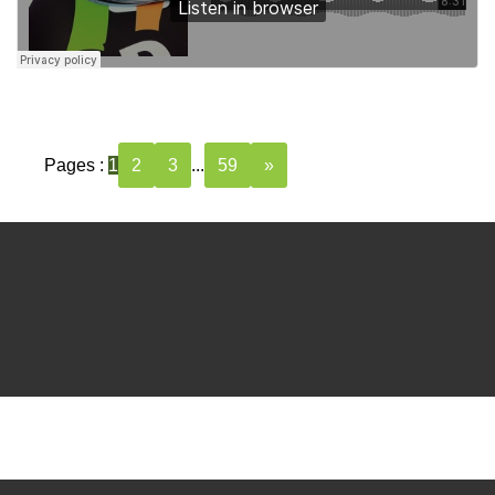
Pages :
1
2
3
...
59
»