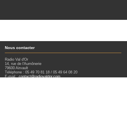
Nous contacter
Radio Val d'Or
14, rue de l'Aumônerie
79600 Airvault
Téléphone : 05 49 70 81 18 / 05 49 64 08 20
E-mail :
contact@radiovaldor.com
Retrouvez-nous !
Visitez notre SoundCloud pour écouter tous les Podcasts !
Liens
Mentions légales
Miloctav