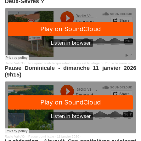
Deux-Sèvres ?
Radio Val d'Or
·
Pourquoi Saint-Jacques-de-Thouars est le village où l'on vit le mieux en Dexu-Sèvres ?
Pause Dominicale - dimanche 11 janvier 2026
(9h15)
Radio Val d'Or
·
Pause dominicale - 11 janvier 2026 -