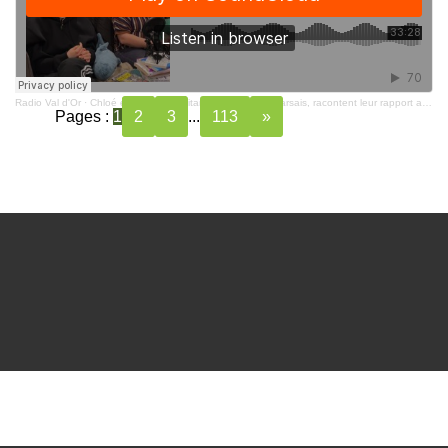
Radio Val d'Or
·
Chloé et Caroline, militantes dans le thouarsais, racontent leur rapport au féminisme
Pages :
1
2
3
...
113
»