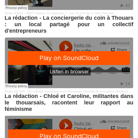
Radio Gâtine
·
SMVT Saison 10 -Episode 2 - Les 10 ans de la Vélo Fancette
La rédaction - La conciergerie du coin à Thouars
: un local partagé pour un collectif
d'entrepreneurs
Radio Val d'Or
·
Un collectif d'entrepreneurs thouarsais cherche de nouveaux membres pour occuper un local partagé
La rédaction - Chloé et Caroline, militantes dans
le thouarsais, racontent leur rapport au
féminisme