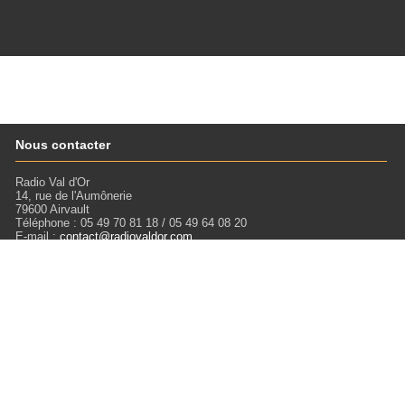
Nous contacter
Radio Val d'Or
14, rue de l'Aumônerie
79600 Airvault
Téléphone : 05 49 70 81 18 / 05 49 64 08 20
E-mail :
contact@radiovaldor.com
Retrouvez-nous !
Visitez notre SoundCloud pour écouter tous les Podcasts !
Liens
Mentions légales
Miloctav