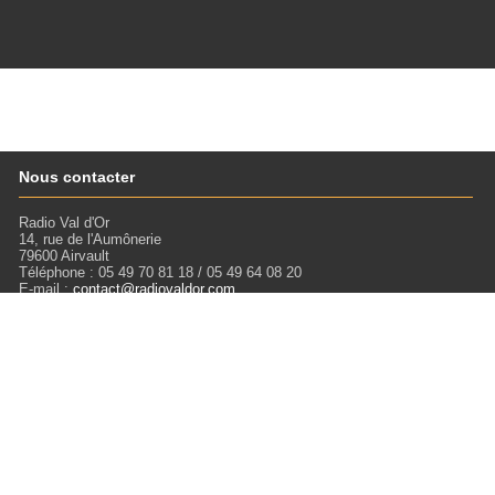
Nous contacter
Radio Val d'Or
14, rue de l'Aumônerie
79600 Airvault
Téléphone : 05 49 70 81 18 / 05 49 64 08 20
E-mail :
contact@radiovaldor.com
Retrouvez-nous !
Visitez notre SoundCloud pour écouter tous les Podcasts !
Liens
Mentions légales
Miloctav