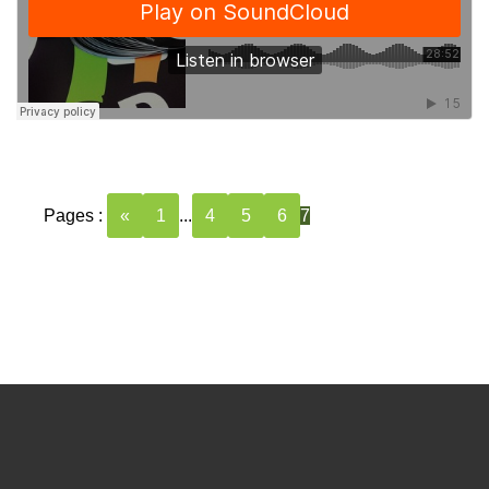
Pages :
«
1
...
4
5
6
7