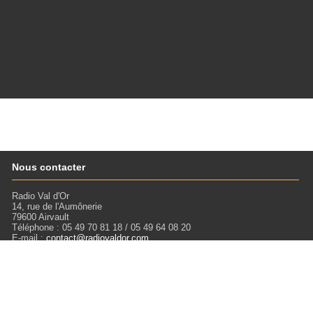
Nous contacter
Radio Val d'Or
14, rue de l'Aumônerie
79600 Airvault
Téléphone : 05 49 70 81 18 / 05 49 64 08 20
E-mail :
contact@radiovaldor.com
Retrouvez-nous !
Visitez notre SoundCloud pour écouter tous les Podcasts !
Liens