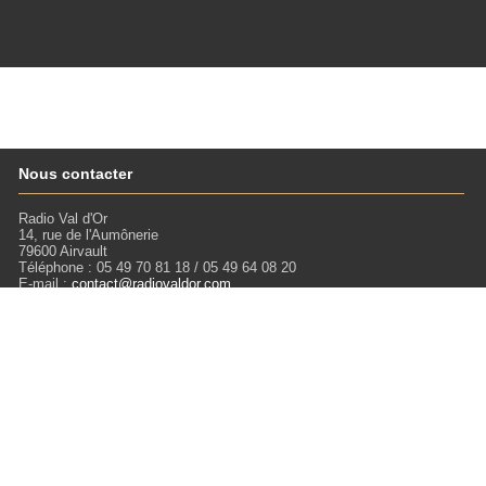
Nous contacter
Radio Val d'Or
14, rue de l'Aumônerie
79600 Airvault
Téléphone : 05 49 70 81 18 / 05 49 64 08 20
E-mail :
contact@radiovaldor.com
Retrouvez-nous !
Visitez notre SoundCloud pour écouter tous les Podcasts !
Liens
Mentions légales
Miloctav