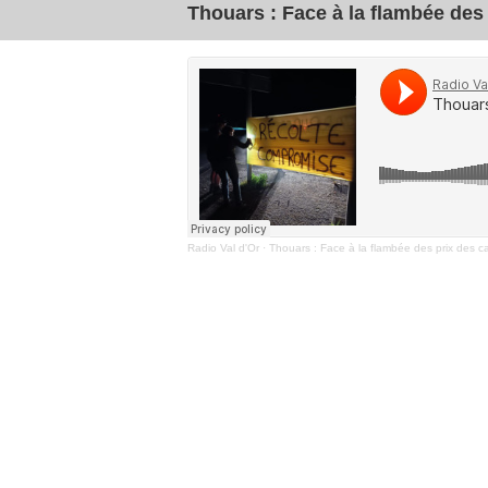
Thouars : Face à la flambée des 
Radio Val d'Or
·
Thouars : Face à la flambée des prix des car