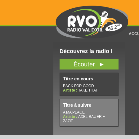
ACCU
Découvrez la radio !
Écouter ►
Titre en cours
BACK FOR GOOD
Artiste :
TAKE THAT
Titre à suivre
A MA PLACE
Artiste :
AXEL BAUER +
ZAZIE