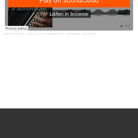
Radio Val d'Or
·
Sur un air d'accordéon02 - dimanche 28 juin 26