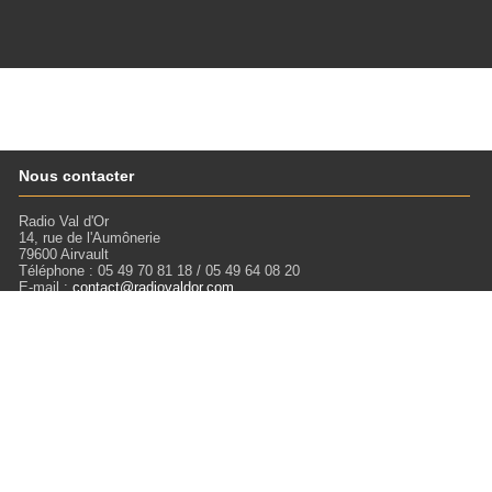
Nous contacter
Radio Val d'Or
14, rue de l'Aumônerie
79600 Airvault
Téléphone : 05 49 70 81 18 / 05 49 64 08 20
E-mail :
contact@radiovaldor.com
Retrouvez-nous !
Visitez notre SoundCloud pour écouter tous les Podcasts !
Liens
Mentions légales
Miloctav