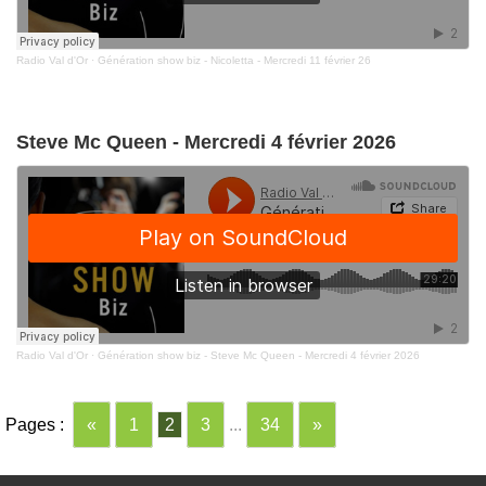
Radio Val d'Or
·
Génération show biz - Nicoletta - Mercredi 11 février 26
Steve Mc Queen - Mercredi 4 février 2026
Radio Val d'Or
·
Génération show biz - Steve Mc Queen - Mercredi 4 février 2026
Pages :
«
1
2
3
...
34
»