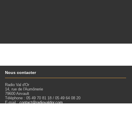
Nous contacter
Radio Val d'Or
14, rue de l'Aumônerie
79600 Airvault
Téléphone : 05 49 70 81 18 / 05 49 64 08 20
E-mail :
contact@radiovaldor.com
Retrouvez-nous !
Visitez notre SoundCloud pour écouter tous les Podcasts !