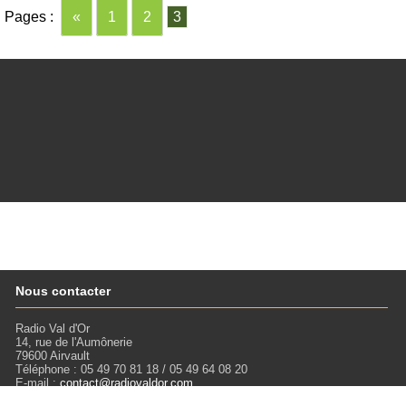
Pages :
«
1
2
3
Nous contacter
Radio Val d'Or
14, rue de l'Aumônerie
79600 Airvault
Téléphone : 05 49 70 81 18 / 05 49 64 08 20
E-mail :
contact@radiovaldor.com