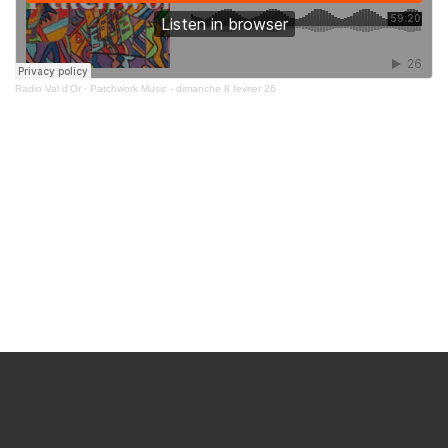
Radio Val d'Or
·
Patchwork Music - dimanche 8 fevrier 26