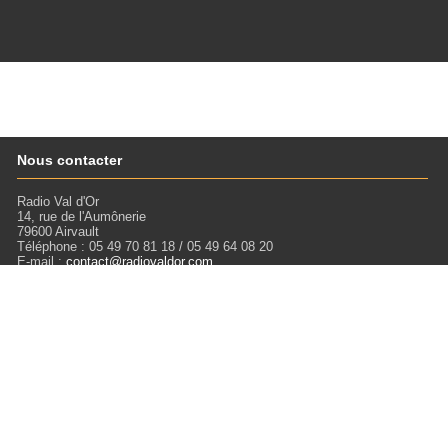
Nous contacter
Radio Val d'Or
14, rue de l'Aumônerie
79600 Airvault
Téléphone : 05 49 70 81 18 / 05 49 64 08 20
E-mail :
contact@radiovaldor.com
Retrouvez-nous !
Visitez notre SoundCloud pour écouter tous les Podcasts !
Liens
Mentions légales
Miloctav