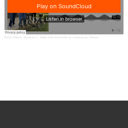
Radio Gâtine
·
Episode 2 - Halte Vélo Francette au camping du Cébron