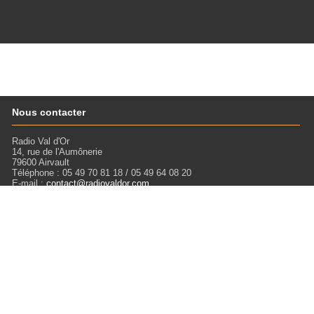
Nous contacter
Radio Val d'Or
14, rue de l'Aumônerie
79600 Airvault
Téléphone : 05 49 70 81 18 / 05 49 64 08 20
E-mail :
contact@radiovaldor.com
Retrouvez-nous !
Visitez notre SoundCloud pour écouter tous les Podcasts !
Liens
Mentions légales
Miloctav