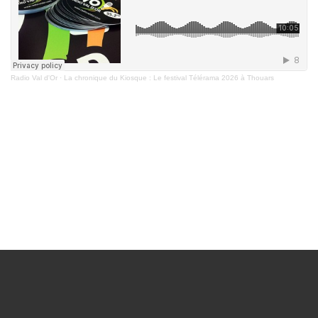
Radio Val d'Or
·
La chronique du Kiosque : Le festival Télérama 2026 à Thouars