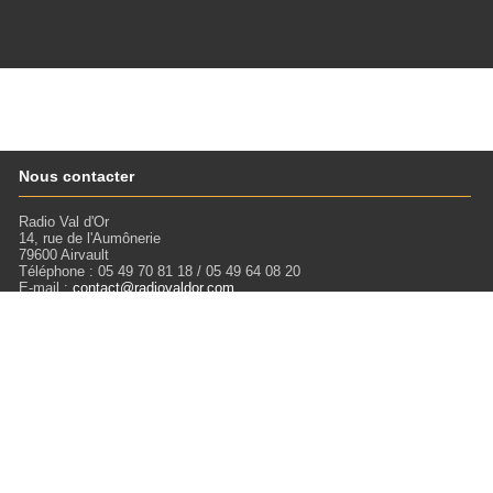
Nous contacter
Radio Val d'Or
14, rue de l'Aumônerie
79600 Airvault
Téléphone : 05 49 70 81 18 / 05 49 64 08 20
E-mail :
contact@radiovaldor.com
Retrouvez-nous !
Visitez notre SoundCloud pour écouter tous les Podcasts !
Liens
Mentions légales
Miloctav