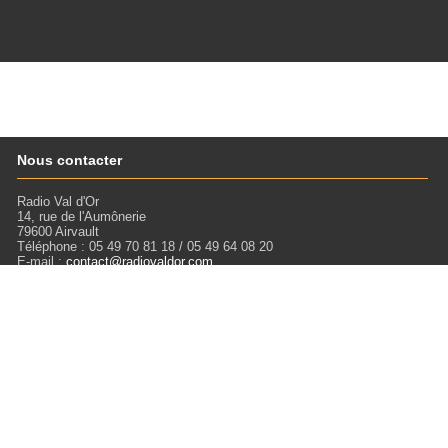
Nous contacter
Radio Val d'Or
14, rue de l'Aumônerie
79600 Airvault
Téléphone : 05 49 70 81 18 / 05 49 64 08 20
E-mail :
contact@radiovaldor.com
Retrouvez-nous !
Visitez notre SoundCloud pour écouter tous les Podcasts !
Liens
Mentions légales
Miloctav