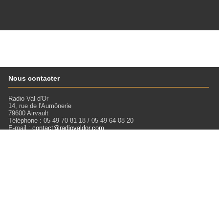
Nous contacter
Radio Val d'Or
14, rue de l'Aumônerie
79600 Airvault
Téléphone : 05 49 70 81 18 / 05 49 64 08 20
E-mail :
contact@radiovaldor.com
Retrouvez-nous !
Visitez notre SoundCloud pour écouter tous les Podcasts !
Liens
Mentions légales
Miloctav