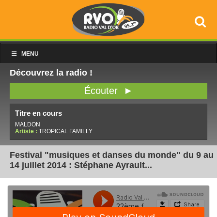
MENU
Découvrez la radio !
Écouter ►
Titre en cours
MALDON
Artiste :
TROPICAL FAMILLY
Festival "musiques et danses du monde" du 9 au
14 juillet 2014 : Stéphane Ayrault...