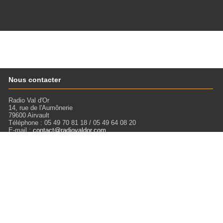
Nous contacter
Radio Val d'Or
14, rue de l'Aumônerie
79600 Airvault
Téléphone : 05 49 70 81 18 / 05 49 64 08 20
E-mail :
contact@radiovaldor.com
Retrouvez-nous !
Visitez notre SoundCloud pour écouter tous les Podcasts !
Liens
Mentions légales
Miloctav