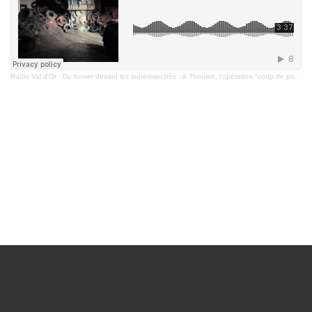
Radio Val d'Or
·
Du fumier devant les supermarchés : à Thouars, l'opération "coup de poing" des agriculteurs