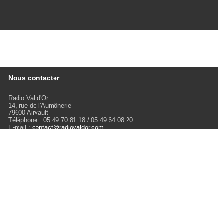
Nous contacter
Radio Val d'Or
14, rue de l'Aumônerie
79600 Airvault
Téléphone : 05 49 70 81 18 / 05 49 64 08 20
E-mail :
contact@radiovaldor.com
Retrouvez-nous !
Visitez notre SoundCloud pour écouter tous les Podcasts !
Liens
Mentions légales
Miloctav