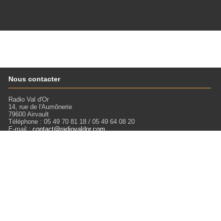
Nous contacter
Radio Val d'Or
14, rue de l'Aumônerie
79600 Airvault
Téléphone : 05 49 70 81 18 / 05 49 64 08 20
E-mail :
contact@radiovaldor.com
Retrouvez-nous !
Visitez notre SoundCloud pour écouter tous les Podcasts !
Liens
Mentions légales
Miloctav