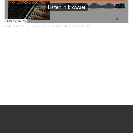
Radio Val d'Or
·
Sur un air d'accordéon01 - dimanche 7 juin 26