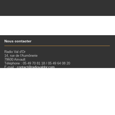
Nous contacter
Radio Val d'Or
14, rue de l'Aumônerie
79600 Airvault
Téléphone : 05 49 70 81 18 / 05 49 64 08 20
E-mail :
contact@radiovaldor.com
Retrouvez-nous !
Visitez notre SoundCloud pour écouter tous les Podcasts !
Liens
Mentions légales
Miloctav