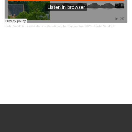
Radio Val d'Or
·
Pause dominicale - dimanche 5 novembre 2023 - Radio Val d' Or