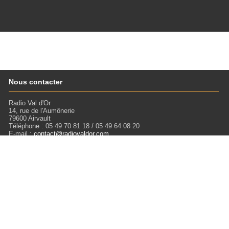
Nous contacter
Radio Val d'Or
14, rue de l'Aumônerie
79600 Airvault
Téléphone : 05 49 70 81 18 / 05 49 64 08 20
E-mail :
contact@radiovaldor.com
Retrouvez-nous !
Visitez notre SoundCloud pour écouter tous les Podcasts !
Liens
Mentions légales
Miloctav