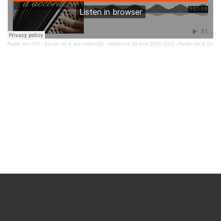
Radio Val d'Or
·
Sur un air d' accordéon02 - dimanche 28 Avril 2024 (11h) - Radio Val d' Or