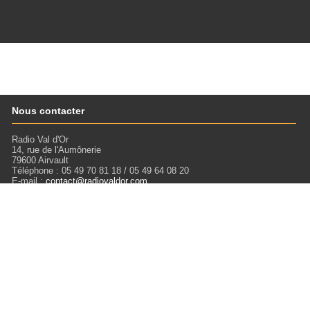
Nous contacter
Radio Val d'Or
14, rue de l'Aumônerie
79600 Airvault
Téléphone : 05 49 70 81 18 / 05 49 64 08 20
E-mail :
contact@radiovaldor.com
Retrouvez-nous !
Visitez notre SoundCloud pour écouter tous les Podcasts !
Liens
Mentions légales
Miloctav