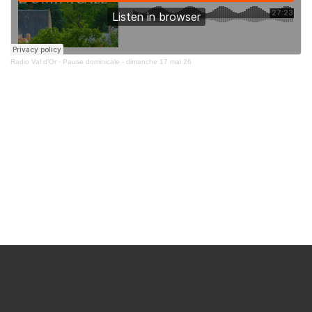
Radio Val d'Or
·
Pause dominicale - dimanche 17 mai 26