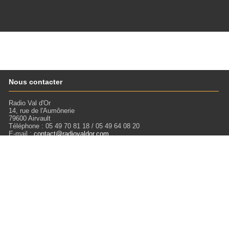
Nous contacter
Radio Val d'Or
14, rue de l'Aumônerie
79600 Airvault
Téléphone : 05 49 70 81 18 / 05 49 64 08 20
E-mail :
contact@radiovaldor.com
Retrouvez-nous !
Visitez notre SoundCloud pour écouter tous les Podcasts !
Liens
Mentions légales
Miloctav