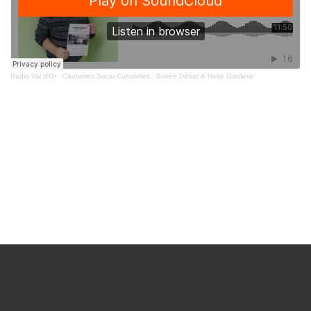
Radio Val d'Or
·
Causeries Socio-Culturelles : Soirée Débat & Halte Garderie