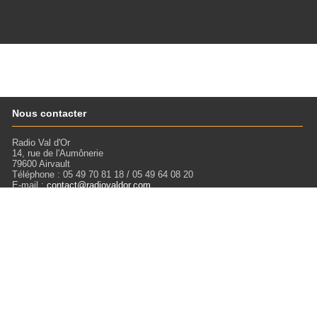
Nous contacter
Radio Val d'Or
14, rue de l'Aumônerie
79600 Airvault
Téléphone : 05 49 70 81 18 / 05 49 64 08 20
E-mail :
contact@radiovaldor.com
Retrouvez-nous !
Visitez notre SoundCloud pour écouter tous les Podcasts !
Liens
Mentions légales
Miloctav