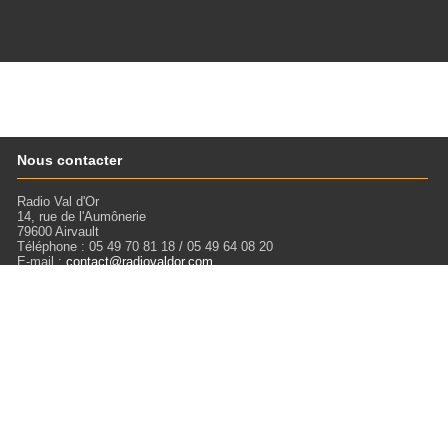
Nous contacter
Radio Val d'Or
14, rue de l'Aumônerie
79600 Airvault
Téléphone : 05 49 70 81 18 / 05 49 64 08 20
E-mail :
contact@radiovaldor.com
Retrouvez-nous !
Visitez notre SoundCloud pour écouter tous les Podcasts !
Liens
Mentions légales
Miloctav