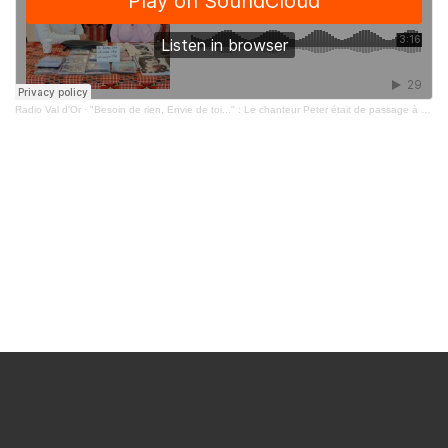
Radio Val d'Or
·
"Besoin de rien, Envie de toi..." : Le chanteur Peter était de passage à Thouars