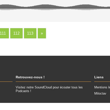
111
112
113
»
Retrouvez-nous !
Liens
Visitez notre SoundCloud pour écouter tous les
Mentions l
Podcasts !
Miloctav