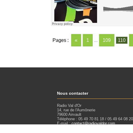
Pages :
«
1
...
109
110
Nous contacter
Radio Val d'Or
14, rue de l'Aumônerie
79600 Airvault
Téléphone : 05 49 70 81 18 / 05 49 64 08 20
E-mail :
contact@radiovaldor.com