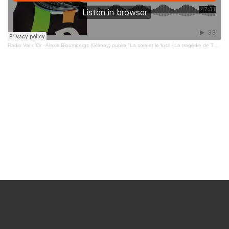
Radio Val d'Or
·
Alexis Bloumbergs (Glénay) publie "La soie et le fusil - La tragédie de Thines"