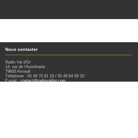
Nous contacter
Radio Val d'Or
14, rue de l'Aumônerie
79600 Airvault
Téléphone : 05 49 70 81 18 / 05 49 64 08 20
E-mail :
contact@radiovaldor.com
Retrouvez-nous !
Visitez notre SoundCloud pour écouter tous les Podcasts !
Liens
Mentions légales
Miloctav