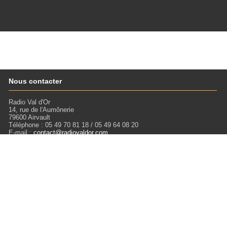
Nous contacter
Radio Val d'Or
14, rue de l'Aumônerie
79600 Airvault
Téléphone : 05 49 70 81 18 / 05 49 64 08 20
E-mail :
contact@radiovaldor.com
Retrouvez-nous !
Visitez notre SoundCloud pour écouter tous les Podcasts !
Liens
Mentions légales
Miloctav