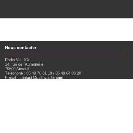
Nous contacter
Radio Val d'Or
14, rue de l'Aumônerie
79600 Airvault
Téléphone : 05 49 70 81 18 / 05 49 64 08 20
E-mail :
contact@radiovaldor.com
Retrouvez-nous !
Visitez notre SoundCloud pour écouter tous les Podcasts !
Liens
Mentions légales
Miloctav