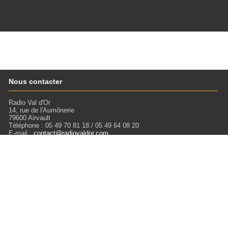
Nous contacter
Radio Val d'Or
14, rue de l'Aumônerie
79600 Airvault
Téléphone : 05 49 70 81 18 / 05 49 64 08 20
E-mail :
contact@radiovaldor.com
Retrouvez-nous !
Visitez notre SoundCloud pour écouter tous les Podcasts !
Liens
Mentions légales
Miloctav