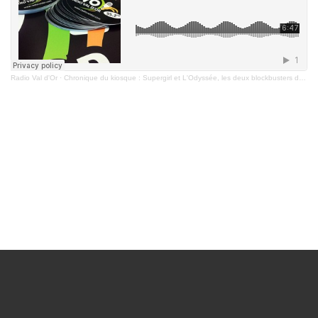
Radio Val d'Or
·
Chronique du kiosque : Supergirl et L'Odyssée, les deux blockbusters du début juillet